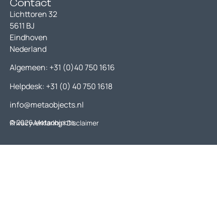
Contact
Lichttoren 32
5611 BJ
Eindhoven
Nederland
Algemeen:
+31 (0)40 750 1616
Helpdesk:
+31 (0) 40 750 1618
info@metaobjects.nl
© 2026 Metaobjects
Privacyverklaring
| Disclaimer