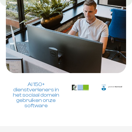
Al 150+
dienstverleners in
het sociaal domein
gebruiken onze
software