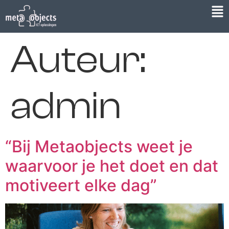
Auteur:
admin
“Bij Metaobjects weet je
waarvoor je het doet en dat
motiveert elke dag”